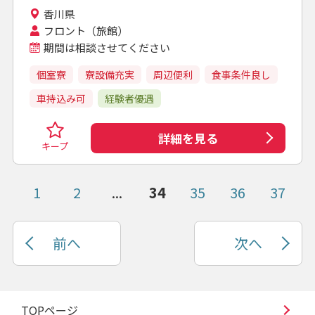
香川県
フロント（旅館）
期間は相談させてください
個室寮
寮設備充実
周辺便利
食事条件良し
車持込み可
経験者優遇
詳細を見る
キープ
1
2
...
34
35
36
37
前へ
次へ
TOPページ