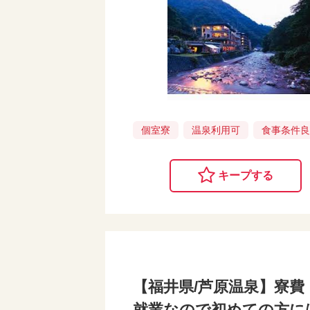
個室寮
温泉利用可
食事条件
キープする
【福井県/芦原温泉】寮費
就業なので初めての方には