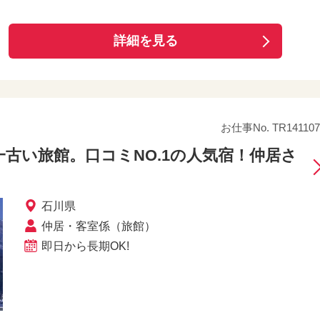
詳細を見る
お仕事No. TR141107
古い旅館。口コミNO.1の人気宿！仲居さ
石川県
仲居・客室係（旅館）
即日から長期OK!