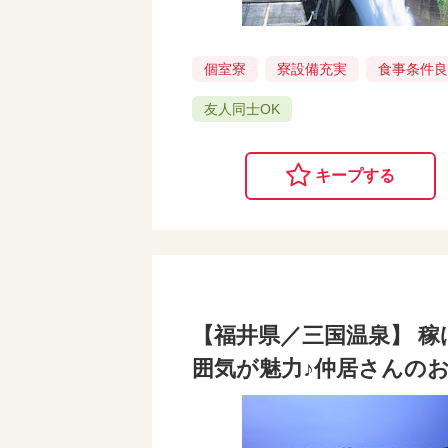
個室寮
寮設備充実
食事条件
友人同士OK
キープする
【福井県／三国温泉】 
囲気が魅力♪仲居さんのお仕