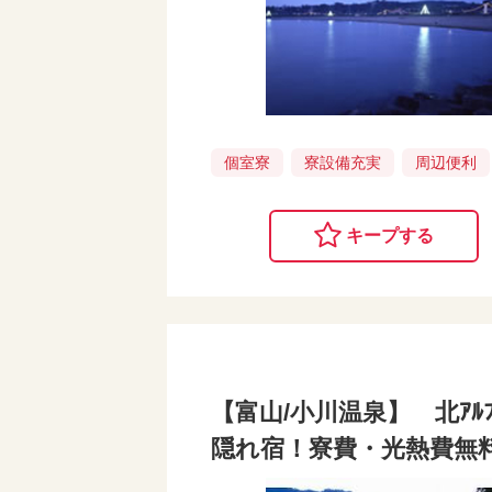
個室寮
寮設備充実
周辺便利
キープする
【富山/小川温泉】 北ｱ
隠れ宿！寮費・光熱費無料