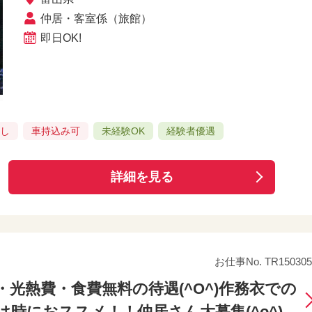
仲居・客室係（旅館）
即日OK!
良し
車持込み可
未経験OK
経験者優遇
詳細を見る
お仕事No. TR150305
・光熱費・食費無料の待遇(^O^)作務衣での
時におススメ！！仲居さん大募集(^o^)