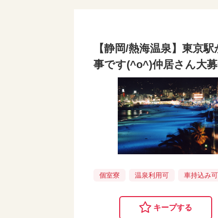
【静岡/熱海温泉】東京駅
事です(^o^)仲居さん大
個室寮
温泉利用可
車持込み
キープする