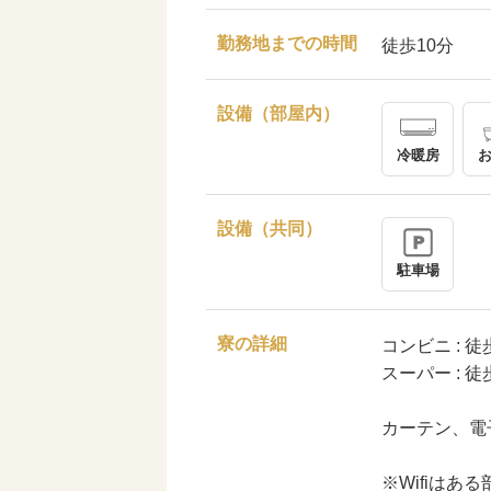
勤務地までの時間
徒歩10分
設備（部屋内）
冷暖房
設備（共同）
駐車場
寮の詳細
コンビニ : 徒
スーパー : 徒
カーテン、電
※Wifiは