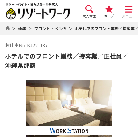
リゾートバイト・住み込み・仲居求人
求人検索
キープ
メニュー
沖縄
フロント・ベル係
ホテルでのフロント業務／接客業
お仕事No. KJ221137
ホテルでのフロント業務／接客業／正社員／
沖縄県那覇