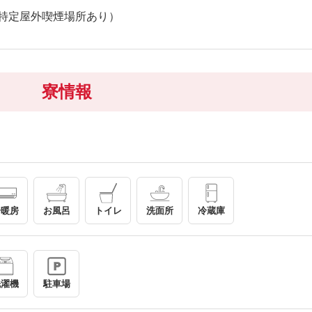
特定屋外喫煙場所あり）
寮情報
冷暖房
お風呂
トイレ
洗面所
冷蔵庫
洗濯機
駐車場