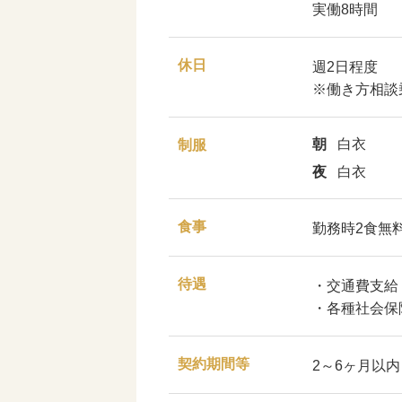
実働8時間
休日
週2日程度
※働き方相談
朝
白衣
制服
夜
白衣
食事
勤務時2食無
待遇
・交通費支給
・各種社会保
契約期間等
2～6ヶ月以