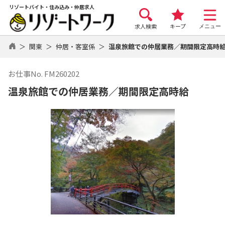
リゾートバイト・住み込み・仲居求人
求人検索
キープ
メニュー
関東
仲居・客室係
温泉旅館での仲居業務／期間限定高時
お仕事No. FM260202
温泉旅館での仲居業務／期間限定高時給