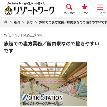
リゾートバイト・住み込み・仲居求人
求人検索
キープ
メニュー
東海
裏方
旅館での裏方業務／館内寮なので働きやすいで
お仕事No. FM251107KK
旅館での裏方業務／館内寮なので働きやすい
です