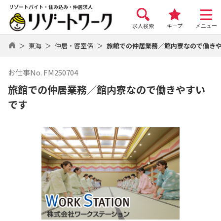
リゾートバイト・住み込み・仲居求人
求人検索
キープ
メニュー
東海
仲居・客室係
旅館での仲居業務／館内寮なので働き
お仕事No. FM250704
旅館での仲居業務／館内寮なので働きやすい
です