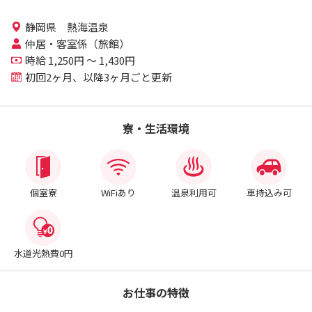
静岡県 熱海温泉
仲居・客室係（旅館）
時給 1,250円 ～ 1,430円
初回2ヶ月、以降3ヶ月ごと更新
寮・生活環境
個室寮
WiFiあり
温泉利用可
車持込み可
水道光熱費0円
お仕事の特徴