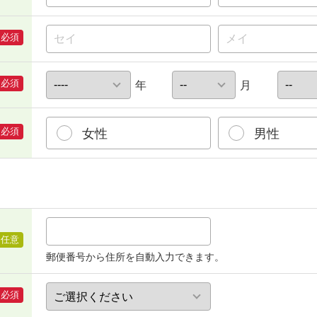
必須
必須
年
月
必須
女性
男性
任意
郵便番号から住所を自動入力できます。
必須