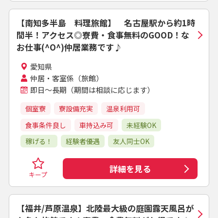
【南知多半島 料理旅館】 名古屋駅から約1時
間半！アクセス◎寮費・食事無料のGOOD！な
お仕事(^O^)仲居業務です♪
愛知県
仲居・客室係（旅館）
即日～長期（期間は相談に応じます）
個室寮
寮設備充実
温泉利用可
食事条件良し
車持込み可
未経験OK
稼げる！
経験者優遇
友人同士OK
詳細を見る
キープ
【福井/芦原温泉】北陸最大級の庭園露天風呂が