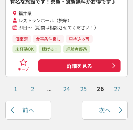
有名な旅館です！寮費・食費無料がお得です♪
福井県
レストランホール（旅館）
即日～（期間は相談させてください！）
個室寮
食事条件良し
車持込み可
未経験OK
稼げる！
経験者優遇
詳細を見る
キープ
1
2
...
24
25
26
27
前へ
次へ