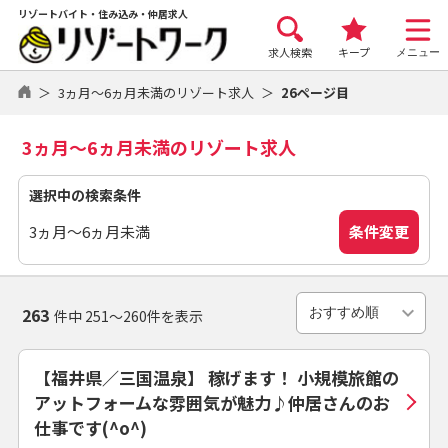
リゾートバイト・住み込み・仲居求人
求人検索
キープ
メニュー
3ヵ月～6ヵ月未満のリゾート求人
26ページ目
3ヵ月～6ヵ月未満のリゾート求人
選択中の検索条件
条件変更
3ヵ月～6ヵ月未満
263
件中 251～260件を表示
【福井県／三国温泉】 稼げます！ 小規模旅館の
アットフォームな雰囲気が魅力♪仲居さんのお
仕事です(^o^)